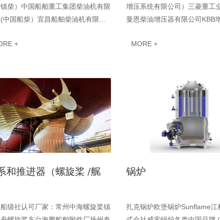
（镇柴）中国船舶重工集团柴油机有限
增压系统有限公司）三菱重工
司(中国船柴）宜昌船舶柴油机有限公
曼恩柴油增压器有限公司KBB
YMD）下辖大连船用柴油机有限公
国产品牌(辽宁东方增压器 、
ORE +
MORE +
DMD）青岛海西船舶···
压器等） ···
系和推进器（螺旋桨 /艉
锅炉
）
类船级社认可厂家：常州中海螺旋桨镇
扎克锅炉欧堡锅炉Sunflame
同舟螺旋桨东台海鹏船舶附件厂扬州春
式会社威索锅炉各类中国品牌 