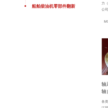
力
船舶柴油机零部件翻新
公
司（
M
司（
轴
轴
各
江