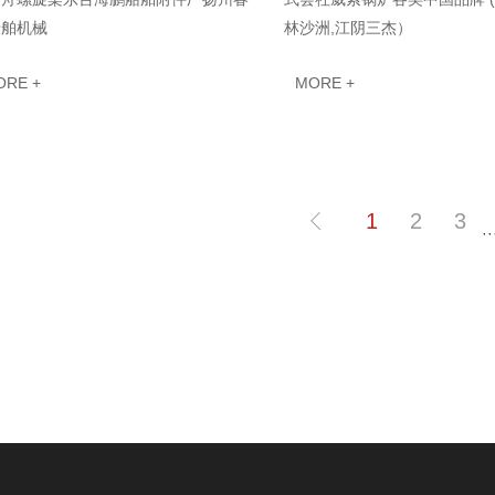
船舶机械
林沙洲,江阴三杰）
ORE +
MORE +
1
2
3
··